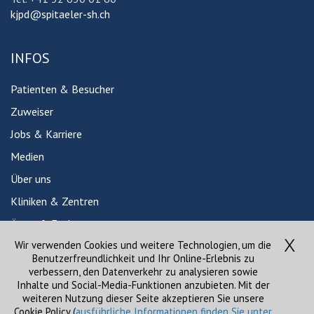
kjpd@spitaeler-sh.ch
INFOS
Patienten & Besucher
Zuweiser
Jobs & Karriere
Medien
Über uns
Kliniken & Zentren
Ärzte & Fachpersonen
Wir verwenden Cookies und weitere Technologien, um die
Babygalerie
Benutzerfreundlichkeit und Ihr Online-Erlebnis zu
News
verbessern, den Datenverkehr zu analysieren sowie
Inhalte und Social-Media-Funktionen anzubieten. Mit der
Veranstaltungen
weiteren Nutzung dieser Seite akzeptieren Sie unsere
Cookie Policy (
ausführliche Informationen finden Sie unter
Kursangebot